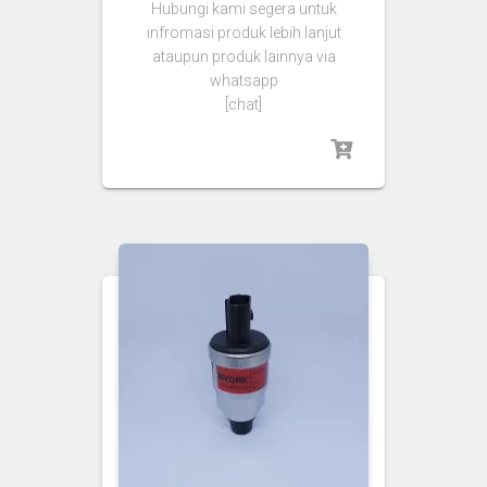
Hubungi kami segera untuk
infromasi produk lebih lanjut
ataupun produk lainnya via
whatsapp
[chat]