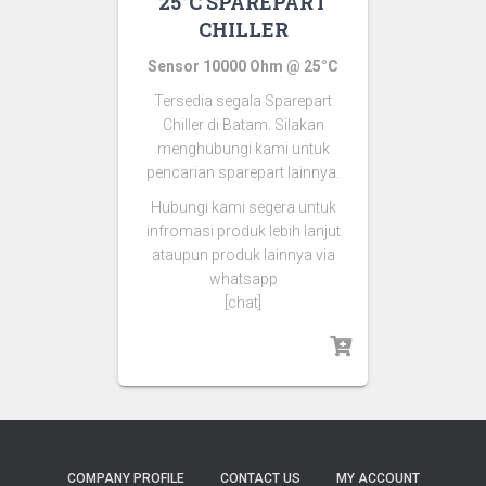
25°C SPAREPART
CHILLER
Sensor 10000 Ohm @ 25°C
Tersedia segala Sparepart
Chiller di Batam. Silakan
menghubungi kami untuk
pencarian sparepart lainnya.
Hubungi kami segera untuk
infromasi produk lebih lanjut
ataupun produk lainnya via
whatsapp
[chat]
COMPANY PROFILE
CONTACT US
MY ACCOUNT