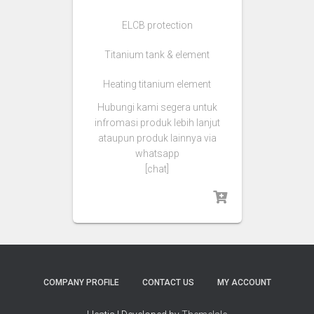
ELCB protection
Titanium tank & element
Heating titanium element
Hubungi kami segera untuk
infromasi produk lebih lanjut
ataupun produk lainnya via
whatsapp
[chat]
COMPANY PROFILE
CONTACT US
MY ACCOUNT