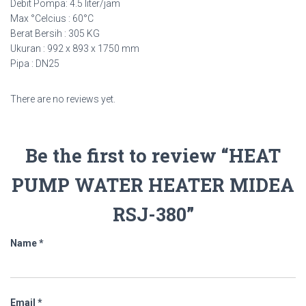
Debit Pompa: 4.5 liter/jam
Max
°Celcius : 60°C
Berat Bersih : 305 KG
Ukuran : 992 x 893 x 1750 mm
Pipa : DN25
There are no reviews yet.
Be the first to review “HEAT
PUMP WATER HEATER MIDEA
RSJ-380”
Name
*
Email
*