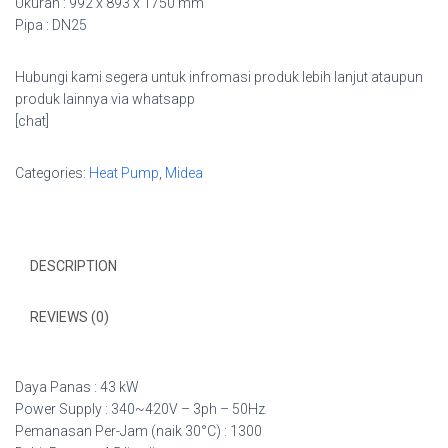
Ukuran : 992 x 893 x 1750 mm
Pipa : DN25
Hubungi kami segera untuk infromasi produk lebih lanjut ataupun
produk lainnya via whatsapp
[chat]
Categories:
Heat Pump
,
Midea
DESCRIPTION
REVIEWS (0)
Daya Panas : 43 kW
Power Supply : 340~420V – 3ph – 50Hz
Pemanasan Per-Jam (naik 30
°C) : 1300