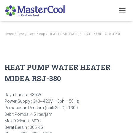
TOGGL
Home
/
Type
/
Heat Pump
/ HEAT PUMP WATER HEATER MIDEA RSJ-380
HEAT PUMP WATER HEATER
MIDEA RSJ-380
Daya Panas : 43 kW
Power Supply : 340~420V – 3ph – 50Hz
Pemanasan Per-Jam (naik 30
°C) : 1300
Debit Pompa: 4.5 liter/jam
Max
°Celcius : 60°C
Berat Bersih : 305 KG