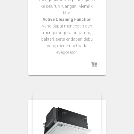
ke seluruh ruangan. Memiliki
fitur
Active Cleaning Function
yang dapat mencegah dan
mengurangi koloni jamur,
bakteri, serta endapan debu
yang menempel pada
evaporator.