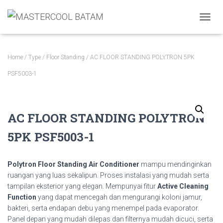
TOGGL
Home
/
Type
/
Floor Standing
/ AC FLOOR STANDING POLYTRON 5PK
PSF5003-1
AC FLOOR STANDING POLYTRON
5PK PSF5003-1
Polytron Floor Standing Air Conditioner
mampu mendinginkan
ruangan yang luas sekalipun. Proses instalasi yang mudah serta
tampilan eksterior yang elegan. Mempunyai fitur
Active Cleaning
Function
yang dapat mencegah dan mengurangi koloni jamur,
bakteri, serta endapan debu yang menempel pada evaporator.
Panel depan yang mudah dilepas dan filternya mudah dicuci, serta