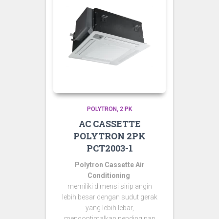
POLYTRON
2 PK
AC CASSETTE
POLYTRON 2PK
PCT2003-1
Polytron Cassette Air
Conditioning
memiliki dimensi sirip angin
lebih besar dengan sudut gerak
yang lebih lebar,
mengoptimalkan pendinginan