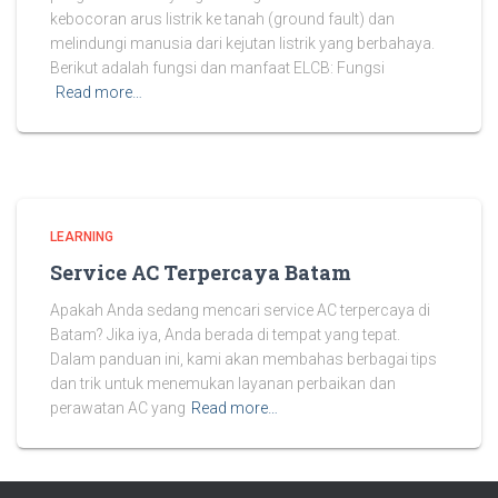
kebocoran arus listrik ke tanah (ground fault) dan
melindungi manusia dari kejutan listrik yang berbahaya.
Berikut adalah fungsi dan manfaat ELCB: Fungsi
Read more…
LEARNING
Service AC Terpercaya Batam
Apakah Anda sedang mencari service AC terpercaya di
Batam? Jika iya, Anda berada di tempat yang tepat.
Dalam panduan ini, kami akan membahas berbagai tips
dan trik untuk menemukan layanan perbaikan dan
perawatan AC yang
Read more…