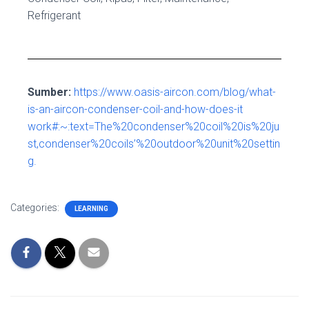
Refrigerant
Sumber:
https://www.oasis-aircon.com/blog/what-
is-an-aircon-condenser-coil-and-how-does-it
work#:~:text=The%20condenser%20coil%20is%20ju
st,condenser%20coils’%20outdoor%20unit%20settin
g.
Categories:
LEARNING