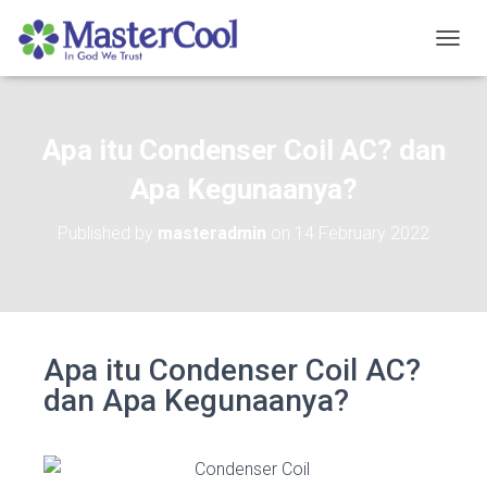
TOGGL
Apa itu Condenser Coil AC? dan
Apa Kegunaanya?
Published by
masteradmin
on
14 February 2022
Apa itu Condenser Coil AC?
dan Apa Kegunaanya?